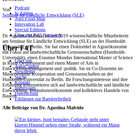
Podcast
Von
In Zahlen
Seminar für Ländliche Entwicklung (SLE)
Agri-Food-Map
Innovation Lab
Special Editions
Über das P4C Netzwerk
Dr. Agustina Malvido ist seit 2019 wissenschaftliche Mitarbeiterin
am Seminar für Ländliche Entwicklung (SLE) an der Humboldt-
Über F4T
Universität zu Berlin. Sie hat einen Doktortitel in Agrarökonomie
mit Fokus auf landwirtschaftliche Genossenschaften (Humboldt-
Universität), einen Erasmus Mundus International Master of Science
Über uns
in Rural Development und einen Master of Arts in
Autor*innen
Entwicklungsmanagement und -politik. Sie ist Co-Dozentin im
Newsletter
Masterseminar Kooperation und Genossenschaften an der
Suche
Humboldt-Universität zu Berlin. Ihr Forschungsinteresse und ihre
Kontakt
Erfahrung konzentrieren sich auf landwirtschaftliche und ländliche
Impressum
Entwicklung, Institutionenökonomie und kollektives Handeln von
Datenschutz
Bauern.
Erklärung zur Barrierefreiheit
Alle Beiträge von Dr. Agustina Malvido