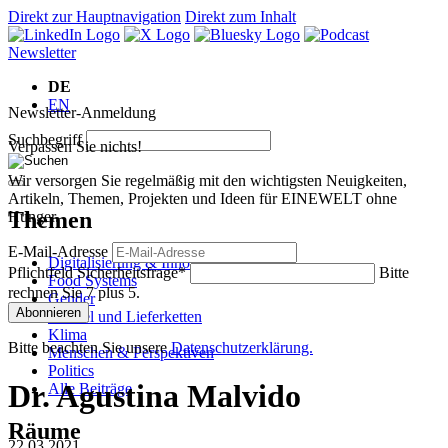
Direkt zur Hauptnavigation
Direkt zum Inhalt
Newsletter
DE
EN
Newsletter-Anmeldung
Suchbegriff
Verpassen Sie nichts!
Wir versorgen Sie regelmäßig mit den wichtigsten Neuigkeiten,
Artikeln, Themen, Projekten und Ideen für EINEWELT ohne
Themen
Hunger.
E-Mail-Adresse
Digitalisierung & Innovation
Pflichtfeld
Sicherheitsfrage
*
Bitte
Food Systems
rechnen Sie 7 plus 5.
Gender
Abonnieren
Handel und Lieferketten
Klima
Bitte beachten Sie unsere
Datenschutzerklärung.
Menschen & Perspektiven
Politics
Dr. Agustina Malvido
Alle Beiträge
Räume
22.03.2021