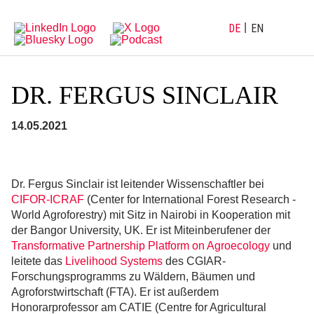
Direkt
Direkt
zur
zum
Hauptnavigation
Inhalt
DE
EN
DR. FERGUS SINCLAIR
14.05.2021
Dr. Fergus Sinclair ist leitender Wissenschaftler bei
CIFOR-ICRAF
(Center for International Forest Research -
World Agroforestry) mit Sitz in Nairobi in Kooperation mit
der Bangor University, UK. Er ist Miteinberufener der
Transformative Partnership Platform on Agroecology
und
leitete das
Livelihood Systems
des CGIAR-
Forschungsprogramms zu Wäldern, Bäumen und
Agroforstwirtschaft (FTA). Er ist außerdem
Honorarprofessor am CATIE (Centre for Agricultural