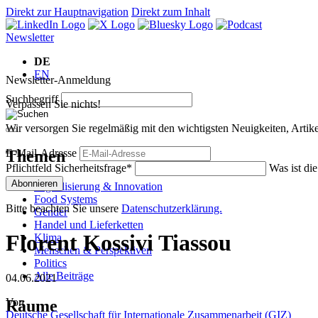
Direkt zur Hauptnavigation
Direkt zum Inhalt
Newsletter
DE
EN
Newsletter-Anmeldung
Suchbegriff
Verpassen Sie nichts!
Wir versorgen Sie regelmäßig mit den wichtigsten Neuigkeiten, Art
Themen
E-Mail-Adresse
Pflichtfeld
Sicherheitsfrage
*
Was ist di
Abonnieren
Digitalisierung & Innovation
Food Systems
Bitte beachten Sie unsere
Datenschutzerklärung.
Gender
Handel und Lieferketten
Florent Kossivi Tiassou
Klima
Menschen & Perspektiven
Politics
Alle Beiträge
04.06.2021
Von
Räume
Deutsche Gesellschaft für Internationale Zusammenarbeit (GIZ)