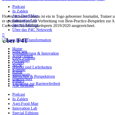
Podcast
In Zahlen
Agri-Food-Map
Florent Kossivi Tiassou ist ein in Togo geborener Journalist, Traine
Innovation Lab
er spezialisiert auf die Verbreitung von Best-Practice-Beispielen
Special Editions
Carlowitz-Nachhaltigkeitspreis 2019/2020 ausgezeichnet.
Über das P4C Netzwerk

Über F4T
Home
Über uns
Digitalisierung & Innovation
Autor*innen
Food Systems
Newsletter
Gender
Suche
Handel und Lieferketten
Kontakt
Klima
Impressum
Menschen & Perspektiven
Datenschutz
Politics
Erklärung zur Barrierefreiheit
Alle Beiträge
Podcast
In Zahlen
Agri-Food-Map
Innovation Lab
Special Editions