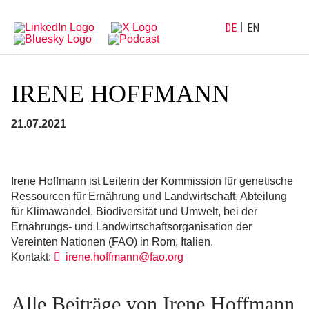
Direkt
Direkt
zur
zum
Hauptnavigation
Inhalt
DE
EN
IRENE HOFFMANN
21.07.2021
Irene Hoffmann ist Leiterin der Kommission für genetische
Ressourcen für Ernährung und Landwirtschaft, Abteilung
für Klimawandel, Biodiversität und Umwelt, bei der
Ernährungs- und Landwirtschaftsorganisation der
Vereinten Nationen (FAO) in Rom, Italien.
Kontakt:
irene.hoffmann@fao.org
Alle Beiträge von Irene Hoffmann