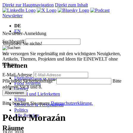
Direkt zur Hauptnavigation
Direkt zum Inhalt
Newsletter
DE
EN
Newsletter-Anmeldung
Suchbegriff
Verpassen Sie nichts!
Wir versorgen Sie regelmäßig mit den wichtigsten Neuigkeiten,
Artikeln, Themen, Projekten und Ideen für EINEWELT ohne
Themen
Hunger.
E-Mail-Adresse
Digitalisierung & Innovation
Pflichtfeld
Sicherheitsfrage
*
Bitte
Food Systems
addieren Sie 8 und 8.
Gender
Abonnieren
Handel und Lieferketten
Klima
Bitte beachten Sie unsere
Datenschutzerklärung.
Menschen & Perspektiven
Politics
Pedro Morazán
Alle Beiträge
Räume
19.01.2018