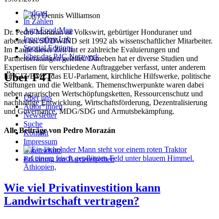
Podcast
In Zahlen
Agri-Food-Map
Dr. Pedro Morazán ist Volkswirt, gebürtiger Honduraner und
Innovation Lab
arbeitet bei SÜDWIND seit 1992 als wissenschaftlicher Mitarbeiter.
Special Editions
Im Laufe dieser Zeit hat er zahlreiche Evaluierungen und
Über das P4C Netzwerk
Partnerberatungen geleitet. Daneben hat er diverse Studien und
Expertisen für verschiedene Auftraggeber verfasst, unter anderem
Über F4T
für GIZ/BMZ, das EU-Parlament, kirchliche Hilfswerke, politische
Stiftungen und die Weltbank. Themenschwerpunkte waren dabei
neben agrarischen Wertschöpfungsketten, Ressourcenschutz und
Über uns
nachhaltige Entwicklung, Wirtschaftsförderung, Dezentralisierung
Autor*innen
und Governance, MDG/SDG und Armutsbekämpfung.
Newsletter
Suche
Alle Beiträge von Pedro Morazán
Kontakt
Impressum
Datenschutz
Erklärung zur Barrierefreiheit
Äthiopien,
Wie viel Privatinvestition kann
Landwirtschaft vertragen?