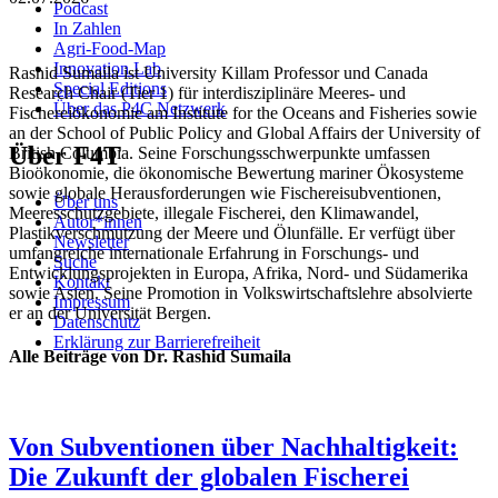
Podcast
In Zahlen
Agri-Food-Map
Innovation Lab
Rashid Sumaila ist University Killam Professor und Canada
Special Editions
Research Chair (Tier 1) für interdisziplinäre Meeres- und
Über das P4C Netzwerk
Fischereiökonomie am Institute for the Oceans and Fisheries sowie
an der School of Public Policy and Global Affairs der University of
Über F4T
British Columbia. Seine Forschungsschwerpunkte umfassen
Bioökonomie, die ökonomische Bewertung mariner Ökosysteme
sowie globale Herausforderungen wie Fischereisubventionen,
Über uns
Meeresschutzgebiete, illegale Fischerei, den Klimawandel,
Autor*innen
Plastikverschmutzung der Meere und Ölunfälle. Er verfügt über
Newsletter
umfangreiche internationale Erfahrung in Forschungs- und
Suche
Entwicklungsprojekten in Europa, Afrika, Nord- und Südamerika
Kontakt
sowie Asien. Seine Promotion in Volkswirtschaftslehre absolvierte
Impressum
er an der Universität Bergen.
Datenschutz
Erklärung zur Barrierefreiheit
Alle Beiträge von Dr. Rashid Sumaila
Von Subventionen über Nachhaltigkeit:
Die Zukunft der globalen Fischerei