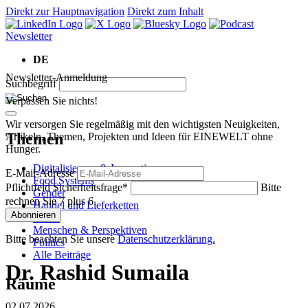
Direkt zur Hauptnavigation
Direkt zum Inhalt
Newsletter
DE
Newsletter-Anmeldung
Suchbegriff
Verpassen Sie nichts!
Wir versorgen Sie regelmäßig mit den wichtigsten Neuigkeiten,
Themen
Artikeln, Themen, Projekten und Ideen für EINEWELT ohne
Hunger.
Digitalisierung & Innovation
E-Mail-Adresse
Food Systems
Pflichtfeld
Sicherheitsfrage
*
Bitte
Gender
rechnen Sie 7 plus 6.
Handel und Lieferketten
Abonnieren
Klima
Menschen & Perspektiven
Bitte beachten Sie unsere
Datenschutzerklärung.
Politics
Alle Beiträge
Dr. Rashid Sumaila
Räume
02.07.2026