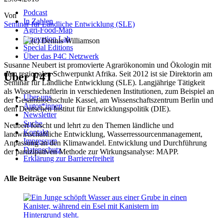
Podcast
Von
In Zahlen
Seminar für Ländliche Entwicklung (SLE)
Agri-Food-Map
Innovation Lab
Special Editions
Über das P4C Netzwerk
Susanne Neubert ist promovierte Agrarökonomin und Ökologin mit
dem regionalen Schwerpunkt Afrika. Seit 2012 ist sie Direktorin am
Über F4T
Seminar für Ländliche Entwicklung (SLE). Langjährige Tätigkeit
als Wissenschaftlerin in verschiedenen Institutionen, zum Beispiel an
Über uns
der Gesamthochschule Kassel, am Wissenschaftszentrum Berlin und
Autor*innen
dem Deutschen Institut für Entwicklungspolitik (DIE).
Newsletter
Suche
Neubert forscht und lehrt zu den Themen ländliche und
Kontakt
landwirtschaftliche Entwicklung, Wasserressourcenmanagement,
Impressum
Anpassung an den Klimawandel. Entwicklung und Durchführung
Datenschutz
der partizipativen Methode zur Wirkungsanalyse: MAPP.
Erklärung zur Barrierefreiheit
Alle Beiträge von Susanne Neubert