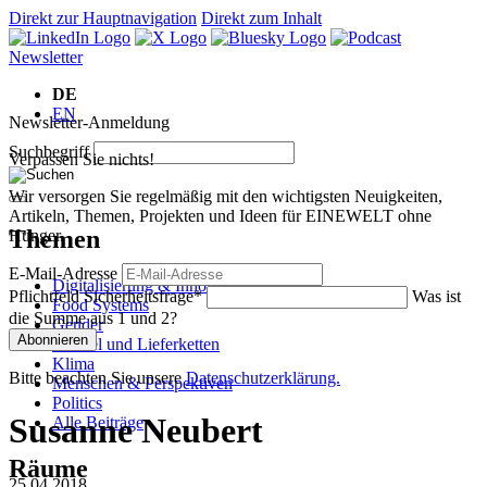
Direkt zur Hauptnavigation
Direkt zum Inhalt
Newsletter
DE
EN
Newsletter-Anmeldung
Suchbegriff
Verpassen Sie nichts!
Wir versorgen Sie regelmäßig mit den wichtigsten Neuigkeiten,
Artikeln, Themen, Projekten und Ideen für EINEWELT ohne
Themen
Hunger.
E-Mail-Adresse
Digitalisierung & Innovation
Pflichtfeld
Sicherheitsfrage
*
Was ist
Food Systems
die Summe aus 1 und 2?
Gender
Abonnieren
Handel und Lieferketten
Klima
Bitte beachten Sie unsere
Datenschutzerklärung.
Menschen & Perspektiven
Politics
Susanne Neubert
Alle Beiträge
Räume
25.04.2018