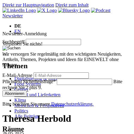
Direkt zur Hauptnavigation
Direkt zum Inhalt
Newsletter
DE
EN
Newsletter-Anmeldung
Suchbegriff
Verpassen Sie nichts!
Wir versorgen Sie regelmäßig mit den wichtigsten Neuigkeiten,
Artikeln, Themen, Projekten und Ideen für EINEWELT ohne
Themen
Hunger.
E-Mail-Adresse
Digitalisierung & Innovation
Pflichtfeld
Sicherheitsfrage
*
Bitte
Food Systems
rechnen Sie 2 plus 9.
Gender
Abonnieren
Handel und Lieferketten
Klima
Bitte beachten Sie unsere
Datenschutzerklärung.
Menschen & Perspektiven
Politics
Theresa Herbold
Alle Beiträge
Räume
26.05.2025