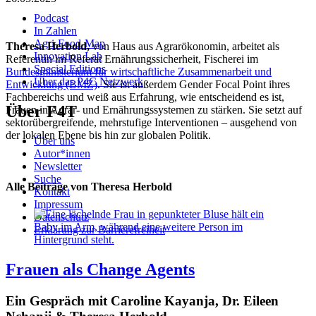
Podcast
In Zahlen
Agri-Food-Map
Theresa Herbold,
von Haus aus Agrarökonomin, arbeitet als
Innovation Lab
Referentin im Referat Ernährungssicherheit, Fischerei im
Special Editions
Bundesministerium für wirtschaftliche Zusammenarbeit und
Über das P4C Netzwerk
Entwicklung (BMZ)
. Sie ist außerdem Gender Focal Point ihres
Fachbereichs und weiß aus Erfahrung, wie entscheidend es ist,
Über F4T
Frauen in Agrar- und Ernährungssystemen zu stärken. Sie setzt auf
sektorübergreifende, mehrstufige Interventionen – ausgehend von
der lokalen Ebene bis hin zur globalen Politik.
Über uns
Autor*innen
Newsletter
Suche
Alle Beiträge von Theresa Herbold
Kontakt
Impressum
Datenschutz
Erklärung zur Barrierefreiheit
Frauen als Change Agents
Ein Gespräch mit Caroline Kayanja, Dr. Eileen