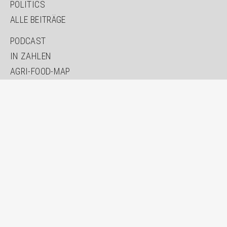
POLITICS
ALLE BEITRÄGE
PODCAST
IN ZAHLEN
AGRI-FOOD-MAP
INNOVATION LAB
SPECIAL EDITIONS
ÜBER UNS
AUTOR*INNEN
NEWSLETTER
SUCHE
KONTAKT
IMPRESSUM
DATENSCHUTZ