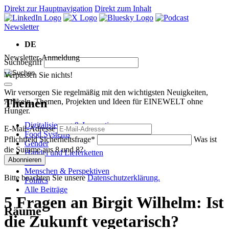
Direkt zur Hauptnavigation
Direkt zum Inhalt
Newsletter
DE
Newsletter-Anmeldung
Suchbegriff
Verpassen Sie nichts!
Wir versorgen Sie regelmäßig mit den wichtigsten Neuigkeiten,
Themen
Artikeln, Themen, Projekten und Ideen für EINEWELT ohne
Hunger.
Digitalisierung & Innovation
E-Mail-Adresse
Food Systems
Pflichtfeld
Sicherheitsfrage
*
Was ist
Gender
die Summe aus 8 und 8?
Handel und Lieferketten
Abonnieren
Klima
Menschen & Perspektiven
Bitte beachten Sie unsere
Datenschutzerklärung.
Politics
Alle Beiträge
5 Fragen an Birgit Wilhelm: Ist
Räume
die Zukunft vegetarisch?