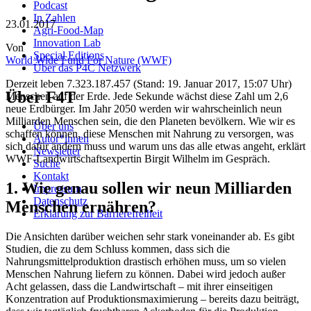
Podcast
In Zahlen
23.01.2017
Agri-Food-Map
Innovation Lab
Von
Special Editions
World Wide Fund For Nature (WWF)
Über das P4C Netzwerk
Derzeit leben 7.323.187.457 (Stand: 19. Januar 2017, 15:07 Uhr)
Über F4T
Menschen auf der Erde. Jede Sekunde wächst diese Zahl um 2,6
neue Erdbürger. Im Jahr 2050 werden wir wahrscheinlich neun
Milliarden Menschen sein, die den Planeten bevölkern. Wie wir es
Über uns
schaffen können, diese Menschen mit Nahrung zu versorgen, was
Autor*innen
sich dafür ändern muss und warum uns das alle etwas angeht, erklärt
Newsletter
WWF-Landwirtschaftsexpertin Birgit Wilhelm im Gespräch.
Suche
Kontakt
1. Wie genau sollen wir neun Milliarden
Impressum
Datenschutz
Menschen ernähren?
Erklärung zur Barrierefreiheit
Die Ansichten darüber weichen sehr stark voneinander ab. Es gibt
Studien, die zu dem Schluss kommen, dass sich die
Nahrungsmittelproduktion drastisch erhöhen muss, um so vielen
Menschen Nahrung liefern zu können. Dabei wird jedoch außer
Acht gelassen, dass die Landwirtschaft – mit ihrer einseitigen
Konzentration auf Produktionsmaximierung – bereits dazu beiträgt,