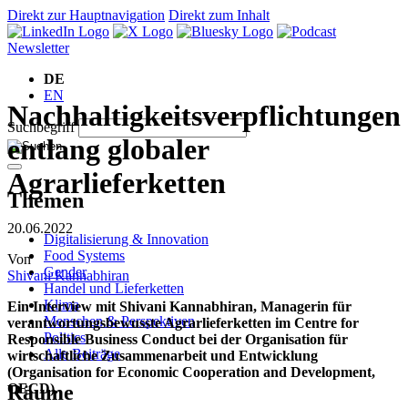
Direkt zur Hauptnavigation
Direkt zum Inhalt
Newsletter
DE
EN
Nachhaltigkeitsverpflichtungen
Suchbegriff
entlang globaler
Agrarlieferketten
Themen
20.06.2022
Digitalisierung & Innovation
Food Systems
Von
Gender
Shivani Kannabhiran
Handel und Lieferketten
Klima
Ein Interview mit Shivani Kannabhiran, Managerin für
Menschen & Perspektiven
verantwortungsbewusste Agrarlieferketten im Centre for
Politics
Responsible Business Conduct bei der Organisation für
Alle Beiträge
wirtschaftliche Zusammenarbeit und Entwicklung
(Organisation for Economic Cooperation and Development,
Räume
OECD).