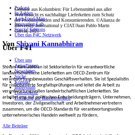
Podcast
Gemüse aus Kolumbien: Für Lebensmittel aus aller
In Zahlen
Welt braucht es nachhaltige Lieferketten zum Schutz
Agri-Food-Map
der Produzierenden und Konsumierenden. ©Alianza de
Innovation Lab
Bioversity International y CIAT/Juan Pablo Marin
Special Editions
García, 2021
Über das P4C Netzwerk
Von
Shivani Kannabhiran
Über F4T
Über uns
Autor*innen
Shivani Kannabhiran ist Sektorleiterin für verantwortliche
Newsletter
landwirtschaftliche Lieferketten am OECD-Zentrum für
Suche
verantwortungsbewusstes Geschäftsverhalten. Sie ist Spezialistin
Kontakt
für risikobasierte Sorgfaltsprüfungen und leitet die Arbeit zu
Impressum
verantwortungsvollen landwirtschaftlichen Lieferketten. Sie
Datenschutz
arbeitet eng mit politischen Entscheidungsträgern, Unternehmen,
Erklärung zur Barrierefreiheit
Investoren, der Zivilgesellschaft und Arbeitnehmervertretern
zusammen, um die OECD-Standards für verantwortungsvolles
unternehmerisches Handeln weltweit zu fördern.
Alle Beiträge