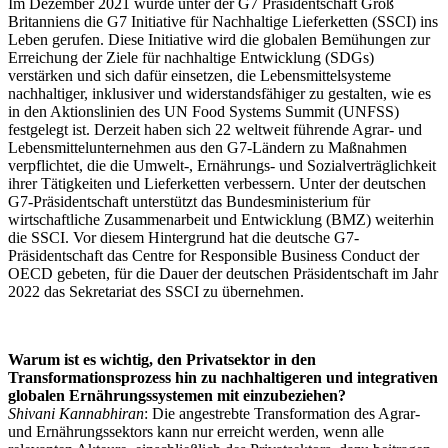
Im Dezember 2021 wurde unter der G7 Präsidentschaft Groß
Britanniens die G7 Initiative für Nachhaltige Lieferketten (SSCI) ins
Leben gerufen. Diese Initiative wird die globalen Bemühungen zur
Erreichung der Ziele für nachhaltige Entwicklung (SDGs)
verstärken und sich dafür einsetzen, die Lebensmittelsysteme
nachhaltiger, inklusiver und widerstandsfähiger zu gestalten, wie es
in den Aktionslinien des UN Food Systems Summit (UNFSS)
festgelegt ist. Derzeit haben sich 22 weltweit führende Agrar- und
Lebensmittelunternehmen aus den G7-Ländern zu Maßnahmen
verpflichtet, die die Umwelt-, Ernährungs- und Sozialverträglichkeit
ihrer Tätigkeiten und Lieferketten verbessern. Unter der deutschen
G7-Präsidentschaft unterstützt das Bundesministerium für
wirtschaftliche Zusammenarbeit und Entwicklung (BMZ) weiterhin
die SSCI. Vor diesem Hintergrund hat die deutsche G7-
Präsidentschaft das Centre for Responsible Business Conduct der
OECD gebeten, für die Dauer der deutschen Präsidentschaft im Jahr
2022 das Sekretariat des SSCI zu übernehmen.
Warum ist es wichtig, den Privatsektor in den
Transformationsprozess hin zu nachhaltigeren und integrativen
globalen Ernährungssystemen mit einzubeziehen?
Shivani Kannabhiran
: Die angestrebte Transformation des Agrar-
und Ernährungssektors kann nur erreicht werden, wenn alle