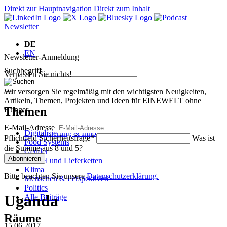
Direkt zur Hauptnavigation
Direkt zum Inhalt
Newsletter
DE
EN
Newsletter-Anmeldung
Suchbegriff
Verpassen Sie nichts!
Wir versorgen Sie regelmäßig mit den wichtigsten Neuigkeiten,
Artikeln, Themen, Projekten und Ideen für EINEWELT ohne
Themen
Hunger.
E-Mail-Adresse
Digitalisierung & Innovation
Pflichtfeld
Sicherheitsfrage
*
Was ist
Food Systems
die Summe aus 8 und 5?
Gender
Abonnieren
Handel und Lieferketten
Klima
Bitte beachten Sie unsere
Datenschutzerklärung.
Menschen & Perspektiven
Politics
Uganda
Alle Beiträge
Räume
15.06.2017