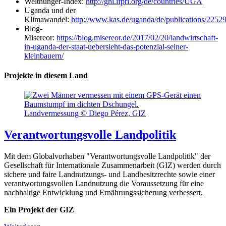
Welthunger-Index:
http://ghi.ifpri.org/de/countries/UGA
Uganda und der
Klimawandel:
http://www.kas.de/uganda/de/publications/22529
Blog-
Misereor:
https://blog.misereor.de/2017/02/20/landwirtschaft-
in-uganda-der-staat-uebersieht-das-potenzial-seiner-
kleinbauern/
Projekte in diesem Land
Landvermessung © Diego Pérez, GIZ
Verantwortungsvolle Landpolitik
Mit dem Globalvorhaben "Verantwortungsvolle Landpolitik" der
Gesellschaft für Internationale Zusammenarbeit (GIZ) werden durch
sichere und faire Landnutzungs- und Landbesitzrechte sowie einer
verantwortungsvollen Landnutzung die Voraussetzung für eine
nachhaltige Entwicklung und Ernährungssicherung verbessert.
Ein Projekt der GIZ