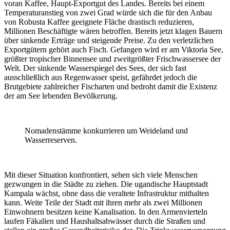
voran Kaffee, Haupt-Exportgut des Landes. Bereits bei einem
Temperaturanstieg von zwei Grad würde sich die für den Anbau
von Robusta Kaffee geeignete Fläche drastisch reduzieren,
Millionen Beschäftigte wären betroffen. Bereits jetzt klagen Bauern
über sinkende Erträge und steigende Preise. Zu den verletzlichen
Exportgütern gehört auch Fisch. Gefangen wird er am Viktoria See,
größter tropischer Binnensee und zweitgrößter Frischwassersee der
Welt. Der sinkende Wasserspiegel des Sees, der sich fast
ausschließlich aus Regenwasser speist, gefährdet jedoch die
Brutgebiete zahlreicher Fischarten und bedroht damit die Existenz
der am See lebenden Bevölkerung.
Nomadenstämme konkurrieren um Weideland und
Wasserreserven.
Mit dieser Situation konfrontiert, sehen sich viele Menschen
gezwungen in die Städte zu ziehen. Die ugandische Hauptstadt
Kampala wächst, ohne dass die veraltete Infrastruktur mithalten
kann. Weite Teile der Stadt mit ihren mehr als zwei Millionen
Einwohnern besitzen keine Kanalisation. In den Armenvierteln
laufen Fäkalien und Haushaltsabwässer durch die Straßen und