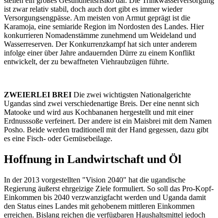
stellen ein großes Gesundheitsrisiko dar. Die Trinkwasserversorgung
ist zwar relativ stabil, doch auch dort gibt es immer wieder
Versorgungsengpässe. Am meisten von Armut geprägt ist die
Karamoja, eine semiaride Region im Nordosten des Landes. Hier
konkurrieren Nomadenstämme zunehmend um Weideland und
Wasserreserven. Der Konkurrenzkampf hat sich unter anderem
infolge einer über Jahre andauernden Dürre zu einem Konflikt
entwickelt, der zu bewaffneten Viehraubzügen führte.
ZWEIERLEI BREI
Die zwei wichtigsten Nationalgerichte
Ugandas sind zwei verschiedenartige Breis. Der eine nennt sich
Matooke und wird aus Kochbananen hergestellt und mit einer
Erdnusssoße verfeinert. Der andere ist ein Maisbrei mit dem Namen
Posho. Beide werden traditionell mit der Hand gegessen, dazu gibt
es eine Fisch- oder Gemüsebeilage.
Hoffnung in Landwirtschaft und Öl
In der 2013 vorgestellten "Vision 2040" hat die ugandische
Regierung äußerst ehrgeizige Ziele formuliert. So soll das Pro-Kopf-
Einkommen bis 2040 verzwanzigfacht werden und Uganda damit
den Status eines Landes mit gehobenem mittleren Einkommen
erreichen. Bislang reichen die verfügbaren Haushaltsmittel jedoch