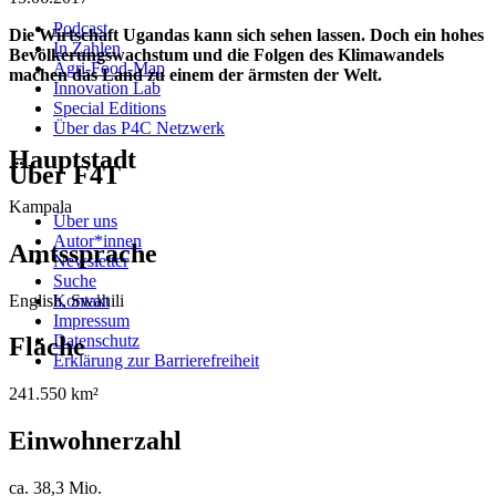
Podcast
Die Wirtschaft Ugandas kann sich sehen lassen. Doch ein hohes
In Zahlen
Bevölkerungswachstum und die Folgen des Klimawandels
Agri-Food-Map
machen das Land zu einem der ärmsten der Welt.
Innovation Lab
Special Editions
Über das P4C Netzwerk
Hauptstadt
Über F4T
Kampala
Über uns
Autor*innen
Amtssprache
Newsletter
Suche
English, Swahili
Kontakt
Impressum
Datenschutz
Fläche
Erklärung zur Barrierefreiheit
241.550 km²
Einwohnerzahl
ca. 38,3 Mio.