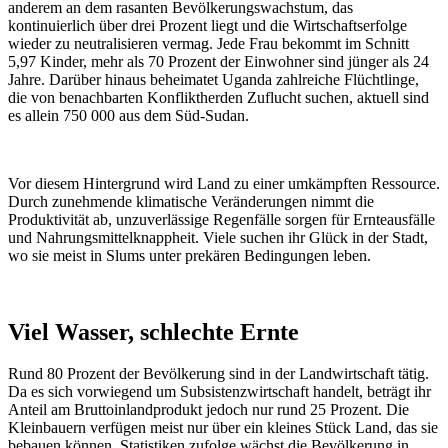
anderem an dem rasanten Bevölkerungswachstum, das
kontinuierlich über drei Prozent liegt und die Wirtschaftserfolge
wieder zu neutralisieren vermag. Jede Frau bekommt im Schnitt
5,97 Kinder, mehr als 70 Prozent der Einwohner sind jünger als 24
Jahre. Darüber hinaus beheimatet Uganda zahlreiche Flüchtlinge,
die von benachbarten Konfliktherden Zuflucht suchen, aktuell sind
es allein 750 000 aus dem Süd-Sudan.
Vor diesem Hintergrund wird Land zu einer umkämpften Ressource.
Durch zunehmende klimatische Veränderungen nimmt die
Produktivität ab, unzuverlässige Regenfälle sorgen für Ernteausfälle
und Nahrungsmittelknappheit. Viele suchen ihr Glück in der Stadt,
wo sie meist in Slums unter prekären Bedingungen leben.
Viel Wasser, schlechte Ernte
Rund 80 Prozent der Bevölkerung sind in der Landwirtschaft tätig.
Da es sich vorwiegend um Subsistenzwirtschaft handelt, beträgt ihr
Anteil am Bruttoinlandprodukt jedoch nur rund 25 Prozent. Die
Kleinbauern verfügen meist nur über ein kleines Stück Land, das sie
bebauen können. Statistiken zufolge wächst die Bevölkerung in