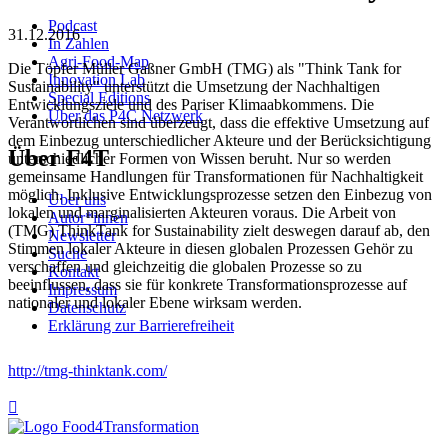
Podcast
31.12.2016
In Zahlen
Agri-Food-Map
Die Töpfer Müller Gaßner GmbH (TMG) als "Think Tank for
Innovation Lab
Sustainability" unterstützt die Umsetzung der Nachhaltigen
Special Editions
Entwicklungsziele und des Pariser Klimaabkommens. Die
Über das P4C Netzwerk
Verantwortlichen sind überzeugt, dass die effektive Umsetzung auf
dem Einbezug unterschiedlicher Akteure und der Berücksichtigung
Über F4T
unterschiedlicher Formen von Wissen beruht. Nur so werden
gemeinsame Handlungen für Transformationen für Nachhaltigkeit
möglich. Inklusive Entwicklungsprozesse setzen den Einbezug von
Über uns
lokalen und marginalisierten Akteuren voraus. Die Arbeit von
Autor*innen
(TMG) ThinkTank for Sustainability zielt deswegen darauf ab, den
Newsletter
Stimmen lokaler Akteure in diesen globalen Prozessen Gehör zu
Suche
verschaffen und gleichzeitig die globalen Prozesse so zu
Kontakt
beeinflussen, dass sie für konkrete Transformationsprozesse auf
Impressum
nationaler und lokaler Ebene wirksam werden.
Datenschutz
Erklärung zur Barrierefreiheit
http://tmg-thinktank.com/
