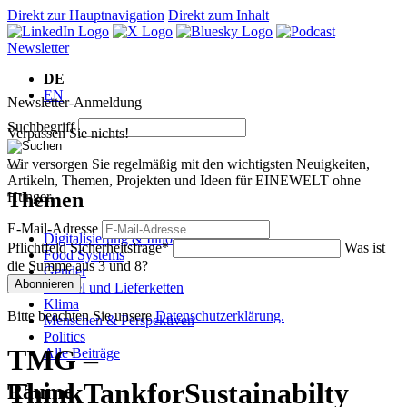
Direkt zur Hauptnavigation
Direkt zum Inhalt
Newsletter
DE
EN
Newsletter-Anmeldung
Suchbegriff
Verpassen Sie nichts!
Wir versorgen Sie regelmäßig mit den wichtigsten Neuigkeiten,
Artikeln, Themen, Projekten und Ideen für EINEWELT ohne
Themen
Hunger.
E-Mail-Adresse
Digitalisierung & Innovation
Pflichtfeld
Sicherheitsfrage
*
Was ist
Food Systems
die Summe aus 3 und 8?
Gender
Abonnieren
Handel und Lieferketten
Klima
Bitte beachten Sie unsere
Datenschutzerklärung.
Menschen & Perspektiven
Politics
TMG –
Alle Beiträge
ThinkTankforSustainabilty
Räume