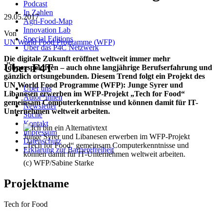
Podcast
In Zahlen
29.05.2017
Agri-Food-Map
Innovation Lab
Von
Special Editions
UN World Food Programme (WFP)
Über das P4C Netzwerk
Die digitale Zukunft eröffnet weltweit immer mehr
Über F4T
Jobperspektiven – auch ohne langjährige Berufserfahrung und
gänzlich ortsungebunden. Diesem Trend folgt ein Projekt des
UN World Food Programme (WFP): Junge Syrer und
Über uns
Libanesen erwerben im WFP-Projekt „Tech for Food“
Autor*innen
gemeinsam Computerkenntnisse und können damit für IT-
Newsletter
Unternehmen weltweit arbeiten.
Suche
Kontakt
Impressum
Junge Syrer und Libanesen erwerben im WFP-Projekt
Datenschutz
„Tech for Food“ gemeinsam Computerkenntnisse und
Erklärung zur Barrierefreiheit
können damit für IT-Unternehmen weltweit arbeiten.
(c) WFP/Sabine Starke
Projektname
Tech for Food