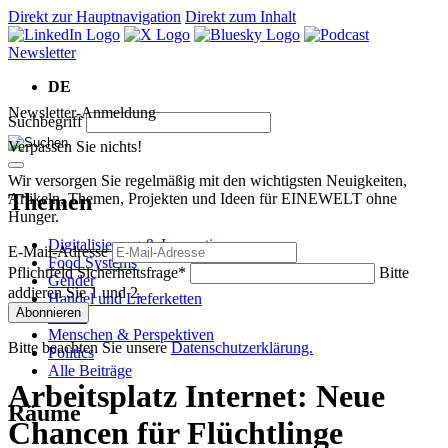
Direkt zur Hauptnavigation
Direkt zum Inhalt
Newsletter
DE
Newsletter-Anmeldung
Suchbegriff
Verpassen Sie nichts!
Wir versorgen Sie regelmäßig mit den wichtigsten Neuigkeiten,
Themen
Artikeln, Themen, Projekten und Ideen für EINEWELT ohne
Hunger.
Digitalisierung & Innovation
E-Mail-Adresse
Food Systems
Pflichtfeld
Sicherheitsfrage
*
Bitte
Gender
addieren Sie 1 und 2.
Handel und Lieferketten
Abonnieren
Klima
Menschen & Perspektiven
Bitte beachten Sie unsere
Datenschutzerklärung.
Politics
Alle Beiträge
Arbeitsplatz Internet: Neue
Räume
Chancen für Flüchtlinge