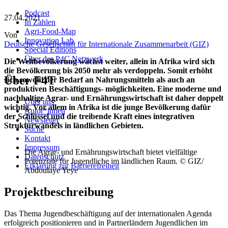
Podcast
27.04.2021
In Zahlen
Agri-Food-Map
Von
Innovation Lab
Deutsche Gesellschaft für Internationale Zusammenarbeit (GIZ)
Special Editions
Über das P4C Netzwerk
Die Weltbevölkerung wächst weiter, allein in Afrika wird sich
die Bevölkerung bis 2050 mehr als verdoppeln. Somit erhöht
Über F4T
sich sowohl der Bedarf an Nahrungsmitteln als auch an
produktiven Beschäftigungs- möglichkeiten. Eine moderne und
nachhaltige Agrar- und Ernährungswirtschaft ist daher doppelt
Über uns
wichtig. Vor allem in Afrika ist die junge Bevölkerung dafür
Autor*innen
der Schlüssel und die treibende Kraft eines integrativen
Newsletter
Strukturwandels in ländlichen Gebieten.
Suche
Kontakt
Impressum
Die Agrar- und Ernährungswirtschaft bietet vielfältige
Datenschutz
Potenziale für Jugendliche im ländlichen Raum. © GIZ/
Erklärung zur Barrierefreiheit
Abdoulaye Yeye
Projektbeschreibung
Das Thema Jugendbeschäftigung auf der internationalen Agenda
erfolgreich positionieren und in Partnerländern Jugendlichen im