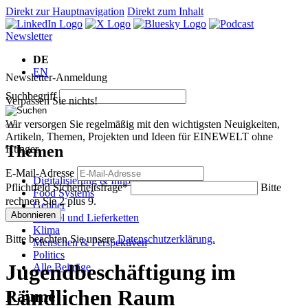
Direkt zur Hauptnavigation
Direkt zum Inhalt
Newsletter
DE
EN
Newsletter-Anmeldung
Suchbegriff
Verpassen Sie nichts!
Wir versorgen Sie regelmäßig mit den wichtigsten Neuigkeiten,
Artikeln, Themen, Projekten und Ideen für EINEWELT ohne
Themen
Hunger.
E-Mail-Adresse
Digitalisierung & Innovation
Pflichtfeld
Sicherheitsfrage
*
Bitte
Food Systems
rechnen Sie 2 plus 9.
Gender
Abonnieren
Handel und Lieferketten
Klima
Bitte beachten Sie unsere
Datenschutzerklärung.
Menschen & Perspektiven
Politics
Jugendbeschäftigung im
Alle Beiträge
Ländlichen Raum
Räume