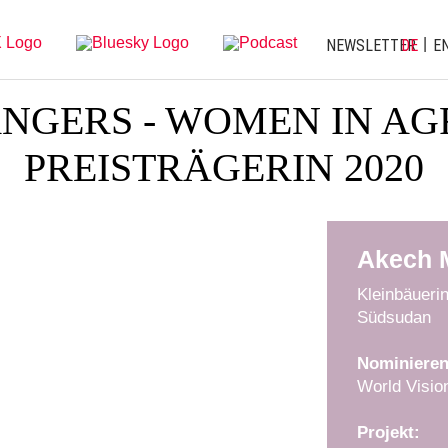
NEWSLETTER
DE
E
NGERS - WOMEN IN AG
PREISTRÄGERIN 2020
Akech 
Kleinbäueri
Südsudan
Nominieren
World Visio
Projekt: