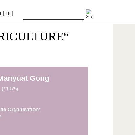
N
FR
RICULTURE“
Manyuat Gong
n (*1975)
de Organisation:
n