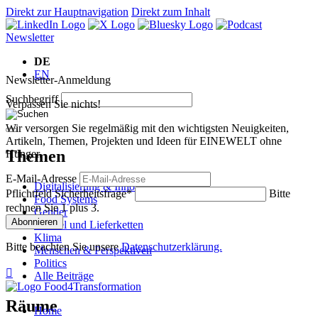
Direkt zur Hauptnavigation
Direkt zum Inhalt
Newsletter
DE
EN
Newsletter-Anmeldung
Suchbegriff
Verpassen Sie nichts!
Wir versorgen Sie regelmäßig mit den wichtigsten Neuigkeiten,
Artikeln, Themen, Projekten und Ideen für EINEWELT ohne
Themen
Hunger.
E-Mail-Adresse
Digitalisierung & Innovation
Pflichtfeld
Sicherheitsfrage
*
Bitte
Food Systems
rechnen Sie 1 plus 3.
Gender
Abonnieren
Handel und Lieferketten
Klima
Bitte beachten Sie unsere
Datenschutzerklärung.
Menschen & Perspektiven
Politics

Alle Beiträge
Räume
Home