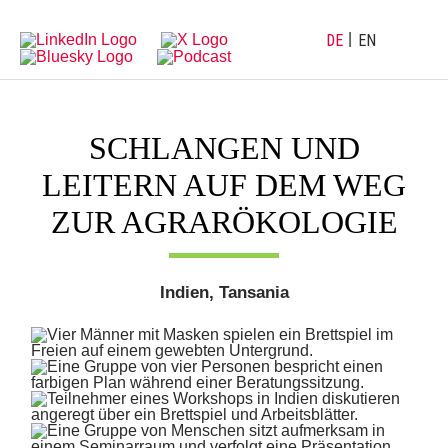
Direkt
Direkt
zur
zum
Hauptnavigation
Inhalt
DE
EN
SCHLANGEN UND
LEITERN AUF DEM WEG
ZUR AGRARÖKOLOGIE
Indien, Tansania