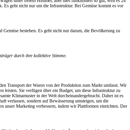
stwagen unter freiem Himmel; aber dies funktioniert so gut, weil es 24
ik. Es geht nicht nur um die Infrastruktur. Bei Gemüse kommt es vor
nd Gemüse bestehen. Es geht nicht nur darum, die Bevölkerung zu
sträger durch ihre kollektive Stimme.
für den Transport der Waren von der Produktion zum Markt umfasst. Wir
leisten. Sie verfügen über ein Budget, um diese Infrastruktur zu
samte Klimamuster in der Welt durcheinandergebracht. Daher ist es
chaft verlassen, sondern auf Bewässerung umsteigen, um die
lten unser Marketing verbessern, indem wir Plattformen einrichten. Der