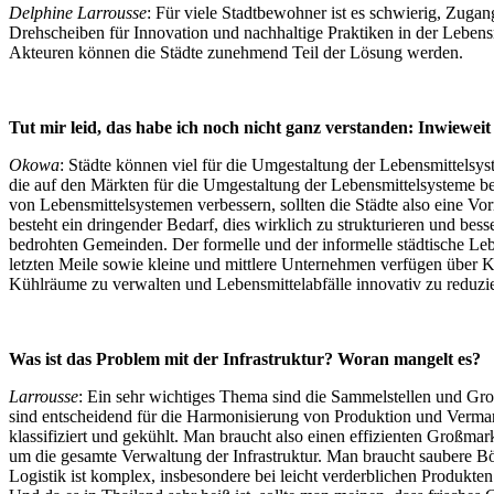
Delphine Larrousse
: Für viele Stadtbewohner ist es schwierig, Zuga
Drehscheiben für Innovation und nachhaltige Praktiken in der Leben
Akteuren können die Städte zunehmend Teil der Lösung werden.
Tut mir leid, das habe ich noch nicht ganz verstanden: Inwiewe
Okowa
: Städte können viel für die Umgestaltung der Lebensmittelsyst
die auf den Märkten für die Umgestaltung der Lebensmittelsysteme be
von Lebensmittelsystemen verbessern, sollten die Städte also eine Vorr
besteht ein dringender Bedarf, dies wirklich zu strukturieren und be
bedrohten Gemeinden. Der formelle und der informelle städtische Lebe
letzten Meile sowie kleine und mittlere Unternehmen verfügen über
Kühlräume zu verwalten und Lebensmittelabfälle innovativ zu reduzi
Was ist das Problem mit der Infrastruktur? Woran mangelt es?
Larrousse
: Ein sehr wichtiges Thema sind die Sammelstellen und Gro
sind entscheidend für die Harmonisierung von Produktion und Vermark
klassifiziert und gekühlt. Man braucht also einen effizienten Großm
um die gesamte Verwaltung der Infrastruktur. Man braucht saubere B
Logistik ist komplex, insbesondere bei leicht verderblichen Produkt