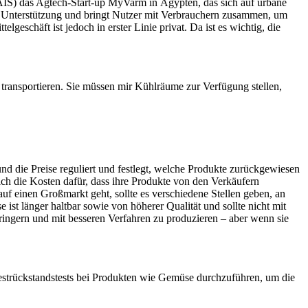
(SAIS) das Agtech-Start-up MyVarm in Ägypten, das sich auf urbane
che Unterstützung und bringt Nutzer mit Verbrauchern zusammen, um
geschäft ist jedoch in erster Linie privat. Da ist es wichtig, die
transportieren. Sie müssen mir Kühlräume zur Verfügung stellen,
 und die Preise reguliert und festlegt, welche Produkte zurückgewiesen
ich die Kosten dafür, dass ihre Produkte von den Verkäufern
uf einen Großmarkt geht, sollte es verschiedene Stellen geben, an
st länger haltbar sowie von höherer Qualität und sollte nicht mit
ngern und mit besseren Verfahren zu produzieren – aber wenn sie
estrückstandstests bei Produkten wie Gemüse durchzuführen, um die