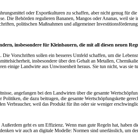
hrungsmittel oder Exportkulturen zu schaffen, aber nicht genug für die
e. Die Behörden regulieren Bananen, Mangos oder Ananas, weil sie in
rschriften, politischen Maßnahmen und allgemeiner Investitionsförderung
hindern, insbesondere für Kleinbauern, die mit all diesen neuen 
. Die Vorschriften sollen ein besseres Umfeld schaffen, um die Lebensm
smittelsicherheit, insbesondere über den Gehalt an Metallen, Chemikal
eren einige Landwirte aus Unwissenheit heraus. Sie tun nicht, was sie tu
ltnisse, angefangen bei den Landwirten über die gesamte Wertschöpfun
Politiken, die dazu beitragen, die gesamte Wertschöpfungskette gerech
 den Verbraucher, weil das Produkt für ihn oder sie weniger erschwingli
n. Außerdem geht es um Effizienz. Wenn man gute Regeln hat, haben di
enken wir auch an digitale Modelle: Normen sind unerlässlich, um den 