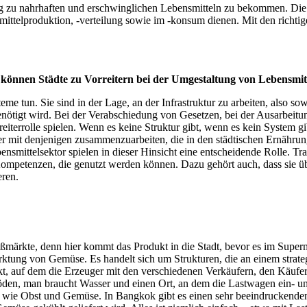
ng zu nahrhaften und erschwinglichen Lebensmitteln zu bekommen. Die S
smittelproduktion, -verteilung sowie im -konsum dienen. Mit den rich
it können Städte zu Vorreitern bei der Umgestaltung von Lebensmi
eme tun. Sie sind in der Lage, an der Infrastruktur zu arbeiten, also so
nötigt wird. Bei der Verabschiedung von Gesetzen, bei der Ausarbeitu
eiterrolle spielen. Wenn es keine Struktur gibt, wenn es kein System gib
sser mit denjenigen zusammenzuarbeiten, die in den städtischen Ernähr
nsmittelsektor spielen in dieser Hinsicht eine entscheidende Rolle. Tr
 Kompetenzen, die genutzt werden können. Dazu gehört auch, dass sie
eren.
ßmärkte, denn hier kommt das Produkt in die Stadt, bevor es im Supe
tung von Gemüse. Es handelt sich um Strukturen, die an einem strategi
arkt, auf dem die Erzeuger mit den verschiedenen Verkäufern, den Käu
öden, man braucht Wasser und einen Ort, an dem die Lastwagen ein- un
en wie Obst und Gemüse. In Bangkok gibt es einen sehr beeindruckenden