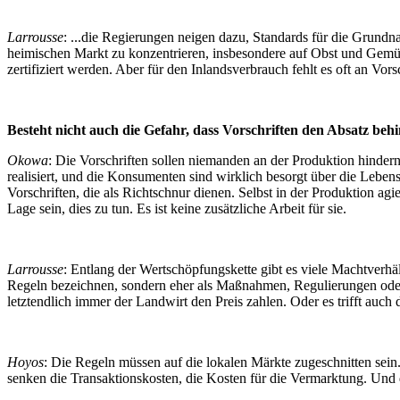
Larrousse
: ...die Regierungen neigen dazu, Standards für die Grundna
heimischen Markt zu konzentrieren, insbesondere auf Obst und Gemüs
zertifiziert werden. Aber für den Inlandsverbrauch fehlt es oft an Vo
Besteht nicht auch die Gefahr, dass Vorschriften den Absatz be
Okowa
: Die Vorschriften sollen niemanden an der Produktion hindern
realisiert, und die Konsumenten sind wirklich besorgt über die Leben
Vorschriften, die als Richtschnur dienen. Selbst in der Produktion agi
Lage sein, dies zu tun. Es ist keine zusätzliche Arbeit für sie.
Larrousse
: Entlang der Wertschöpfungskette gibt es viele Machtverhä
Regeln bezeichnen, sondern eher als Maßnahmen, Regulierungen oder 
letztendlich immer der Landwirt den Preis zahlen. Oder es trifft auch
Hoyos
: Die Regeln müssen auf die lokalen Märkte zugeschnitten sei
senken die Transaktionskosten, die Kosten für die Vermarktung. Und d