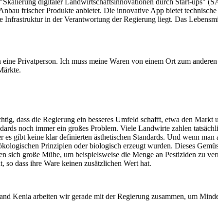
t "Skalierung digitaler Landwirtschaftsinnovationen durch Start-ups" 
n Anbau frischer Produkte anbietet. Die innovative App bietet technis
 Infrastruktur in der Verantwortung der Regierung liegt. Das Lebensmittel
in eine Privatperson. Ich muss meine Waren von einem Ort zum anderen 
Märkte.
wichtig, dass die Regierung ein besseres Umfeld schafft, etwa den Markt
ndards noch immer ein großes Problem. Viele Landwirte zahlen tatsächl
 es gibt keine klar definierten ästhetischen Standards. Und wenn man a
ologischen Prinzipien oder biologisch erzeugt wurden. Dieses Gemüse i
 sich große Mühe, um beispielsweise die Menge an Pestiziden zu verri
 so dass ihre Ware keinen zusätzlichen Wert hat.
 Land Kenia arbeiten wir gerade mit der Regierung zusammen, um Mind