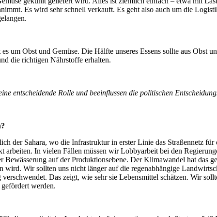
Gemüse gekühlt geliefert wird. Alles ist ziemlich einfach – etwa mit La
nnimmt. Es wird sehr schnell verkauft. Es geht also auch um die Logist
gelangen.
t es um Obst und Gemüse. Die Hälfte unseres Essens sollte aus Obst u
d die richtigen Nährstoffe erhalten.
eine entscheidende Rolle und beeinflussen die politischen Entscheidung
n?
dlich der Sahara, wo die Infrastruktur in erster Linie das Straßennetz 
beiten. In vielen Fällen müssen wir Lobbyarbeit bei den Regierungen 
der Bewässerung auf der Produktionsebene. Der Klimawandel hat das ge
 wird. Wir sollten uns nicht länger auf die regenabhängige Landwirts
g verschwendet. Das zeigt, wie sehr sie Lebensmittel schätzen. Wir sol
 gefördert werden.