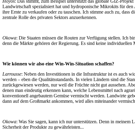
Hoyos
: Das stimmt, zum Beispiel unterstützt das globale GIZ-Projek
Landwirtschaft spezialisiert hat und hydroponische Mikrokits für de
ihre Ernte zu verkaufen oder zu tauschen. Ich stimme auch zu, dass die
zentrale Rolle des privaten Sektors anzuerkennen.
Okowa
: Die Staaten müssen die Routen zur Verfügung stellen. Ich b
denn die Märkte gehören der Regierung. Es sind keine individuellen 
Wie können wir also eine Win-Win-Situation schaffen?
Larrousse
: Neben den Investitionen in die Infrastruktur ist es auch 
werden – eben die Qualitätsstandards. In vielen Ländern sind die Sta
zurückgewiesen werden, nur weil die Früchte nicht gut aussehen. Aber
denen man eindeutig erkennen kann, welche Lebensmittel nach agrarök
konventionell angebautem Gemüse vermischt werden. Landwirte geben
dann auf dem Großmarkt ankommen, wird alles miteinander vermischt,
Okowa
: Was Sie sagen, kann ich nur unterstützen. Denn in meinem
Sicherheit der Produkte zu gewährleisten...