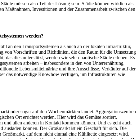
tädte müssen also Teil der Lösung sein. Städte können wirklich als
tigen Maßnahmen, Investitionen und der Zusammenarbeit zwischen den
ttelsystemen werden?
wohl an den Transportsystemen als auch an der lokalen Infrastruktur,
ng von Vorschriften und Richtlinien, die den Raum für die Umsetzung
t, das dies unterstützt, werden wir sehr chaotische Städte erleben. Es
ungssystemen arbeiten – insbesondere in den von Unterernährung
aditionelle Lebensmittelmärkte und ihre Ausschüsse, Verkäufer auf der
 über das notwendige Knowhow verfügen, um Infrastrukturen wie
rmarkt oder sogar auf den Wochenmärkten landet. Aggregationszentren
schen Ort errichtet werden. Hier wird das Gemüse sortiert,
fern und allen anderen in Kontakt kommen können. Und es geht auch
d ausladen können. Der Großmarkt ist ein Geschäft für sich. Die
 Großmarkt, auf dem nicht einmal eine Kühlkette eingesetzt wird.