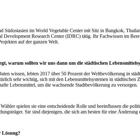
und Südostasien im World Vegetable Center mit Sitz in Bangkok, Thaila
al Development Research Center (IDRC) tätig. Ihr Fachwissen im Bereic
ojekten auf der ganzen Welt.
gt, warum sollten wir uns dann um die städtischen Lebensmittel
Daten wissen, lebten 2017 über 50 Prozent der Weltbevölkerung in städt
ürlich sehr wichtig, sich mit den Lebensmittelsystemen in städtischen 
hafte Lebensmittel, um die wachsende Stadtbevölkerung zu versorgen.
s Wähler spielen sie eine entscheidende Rolle und beeinflussen die poli
dungsträger. Sie sind diejenigen, die sich am besten für eine Änderung
er Lösung?