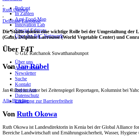
,
Podcast
Ruth Okowa
In Zahlen
,
Agri-Food-Map
Delphine Larrousse
Innovation Lab
Special Editions
Die Städte spielen eine wichtige Rolle bei der Umgestaltung d
Über das P4C Netzwerk
(Gain), Delphine Larrousse (World Vegetable Center) und Conr
Über F4T
© GIZ Ratchanok Suwatthanabunpot
Über uns
Von
Jan Rübel
Autor*innen
Newsletter
Suche
Kontakt
Impressum
Jan Rübel ist Autor bei Zeitenspiegel Reportagen, Kolumnist bei Yaho
Datenschutz
Alle Beiträge
Erklärung zur Barrierefreiheit
Von
Ruth Okowa
Ruth Okowa ist Landesdirektorin in Kenia bei der Global Alliance fo
Bereiche Landwirtschaft und Ernährungssicherheit, Wasser, Hygiene