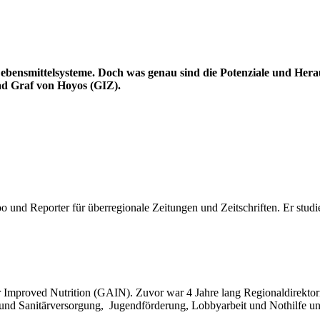
er Lebensmittelsysteme. Doch was genau sind die Potenziale und 
ad Graf von Hoyos (GIZ).
o und Reporter für überregionale Zeitungen und Zeitschriften. Er stud
r Improved Nutrition (GAIN). Zuvor war 4 Jahre lang Regionaldirektori
 und Sanitärversorgung, Jugendförderung, Lobbyarbeit und Nothilfe u