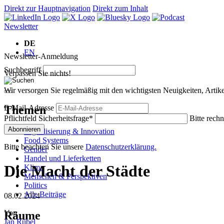
Direkt zur Hauptnavigation
Direkt zum Inhalt
Newsletter
DE
EN
Newsletter-Anmeldung
Suchbegriff
Verpassen Sie nichts!
Wir versorgen Sie regelmäßig mit den wichtigsten Neuigkeiten, Art
Themen
E-Mail-Adresse
Pflichtfeld
Sicherheitsfrage
*
Bitte rechn
Abonnieren
Digitalisierung & Innovation
Food Systems
Bitte beachten Sie unsere
Datenschutzerklärung.
Gender
Handel und Lieferketten
Die Macht der Städte
Klima
Menschen & Perspektiven
Politics
Alle Beiträge
08.02.2024
Von
Räume
Jan Rübel