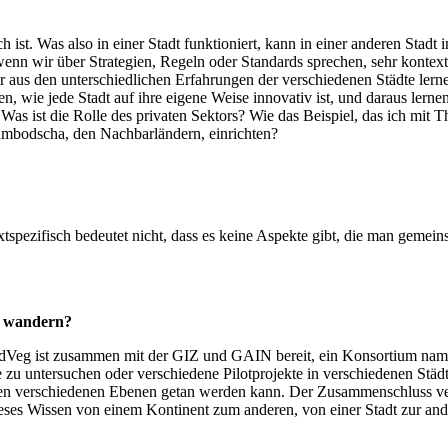
ch ist. Was also in einer Stadt funktioniert, kann in einer anderen Stadt
enn wir über Strategien, Regeln oder Standards sprechen, sehr kontextsp
r aus den unterschiedlichen Erfahrungen der verschiedenen Städte lern
wie jede Stadt auf ihre eigene Weise innovativ ist, und daraus lernen 
as ist die Rolle des privaten Sektors? Wie das Beispiel, das ich mit T
ambodscha, den Nachbarländern, einrichten?
tspezifisch bedeutet nicht, dass es keine Aspekte gibt, die man gemeins
n wandern?
orldVeg ist zusammen mit der GIZ und GAIN bereit, ein Konsortium nam
u untersuchen oder verschiedene Pilotprojekte in verschiedenen Städte
den verschiedenen Ebenen getan werden kann. Der Zusammenschluss ver
eses Wissen von einem Kontinent zum anderen, von einer Stadt zur ande