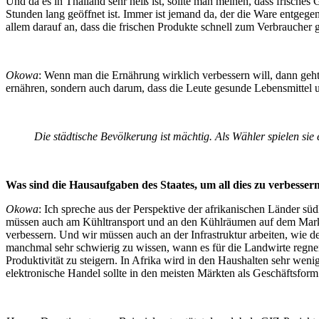
Und da es in Thailand sehr heiß ist, sollte man meinen, dass frisches 
Stunden lang geöffnet ist. Immer ist jemand da, der die Ware entgege
allem darauf an, dass die frischen Produkte schnell zum Verbraucher 
Okowa
: Wenn man die Ernährung wirklich verbessern will, dann geh
ernähren, sondern auch darum, dass die Leute gesunde Lebensmittel un
Die städtische Bevölkerung ist mächtig. Als Wähler spielen sie 
Was sind die Hausaufgaben des Staates, um all dies zu verbesser
Okowa
: Ich spreche aus der Perspektive der afrikanischen Länder sü
müssen auch am Kühltransport und an den Kühlräumen auf dem Markt ar
verbessern. Und wir müssen auch an der Infrastruktur arbeiten, wie 
manchmal sehr schwierig zu wissen, wann es für die Landwirte regnen
Produktivität zu steigern. In Afrika wird in den Haushalten sehr weni
elektronische Handel sollte in den meisten Märkten als Geschäftsform