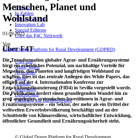
Menschen, Planet und
Podcast
In Zahlen
Wohlstand
Agri-Food-Map
Innovation Lab
Special Editions
03.09.2025
Über das P4C Netzwerk
Von
Über F4T
Global Donor Platform for Rural Development (GDPRD)
Die Transformation globaler Agrar- und Ernährungssysteme
Über uns
birgt ein erhebliches Potenzial, um nachhaltige Vorteile für
Autor*innen
Menschen, den Planeten und langfristigen Wohlstand zu
Newsletter
schaffen. Dies ist das zentrale Anliegen des White Papers, das
Suche
offiziell auf der 4. Internationalen Konferenz zur
Kontakt
Entwicklungsfinanzierung (FfD4) in Sevilla vorgestellt wurde.
Impressum
Die Publikation fordert einen grundlegenden Wandel hin zu
Datenschutz
groß angelegten, systemischen Investitionen in Agrar- und
Erklärung zur Barrierefreiheit
Ernährungssysteme – ein Sektor, der mehr als ein Drittel der
weltweiten Erwerbsbevölkerung beschäftigt und an der
Schnittstelle von Klimaresilienz, wirtschaftlicher Entwicklung,
öffentlicher Gesundheit und Ernährungssicherheit steht.
© Global Donor Platform for Rural Development