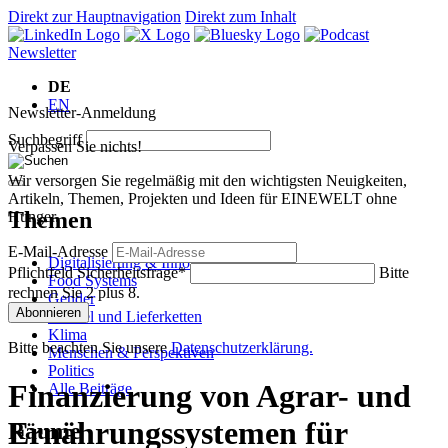
Direkt zur Hauptnavigation
Direkt zum Inhalt
Newsletter
DE
EN
Newsletter-Anmeldung
Suchbegriff
Verpassen Sie nichts!
Wir versorgen Sie regelmäßig mit den wichtigsten Neuigkeiten,
Artikeln, Themen, Projekten und Ideen für EINEWELT ohne
Themen
Hunger.
E-Mail-Adresse
Digitalisierung & Innovation
Pflichtfeld
Sicherheitsfrage
*
Bitte
Food Systems
rechnen Sie 2 plus 8.
Gender
Abonnieren
Handel und Lieferketten
Klima
Bitte beachten Sie unsere
Datenschutzerklärung.
Menschen & Perspektiven
Politics
Finanzierung von Agrar- und
Alle Beiträge
Ernährungssystemen für
Räume