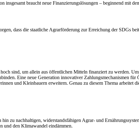
tion insgesamt braucht neue Finanzierungslösungen – beginnend mit dem
rgen, dass die staatliche Agrarförderung zur Erreichung der SDGs beit
ch sind, um allein aus öffentlichen Mitteln finanziert zu werden. Um 
inbinden. Eine neue Generation innovativer Zahlungsmechanismen für Ö
äuerinnen und Kleinbauern erweitern. Genau zu diesem Thema arbeitet 
n hin zu nachhaltigen, widerstandsfähigen Agrar- und Ernährungssyste
alten und den Klimawandel eindämmen.