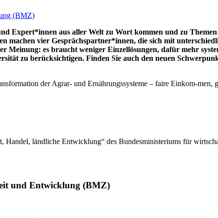
klung (BMZ)
nd Expert*innen aus aller Welt zu Wort kommen und zu Themen 
machen vier Gesprächspartner*innen, die sich mit unterschiedlic
er Meinung: es braucht weniger Einzellösungen, dafür mehr syste
rsität zu berücksichtigen. Finden Sie auch den neuen Schwerpun
nsformation der Agrar- und Ernährungssysteme – faire Einkom-men, 
aft, Handel, ländliche Entwicklung“ des Bundesministeriums für wirts
beit und Entwicklung (BMZ)