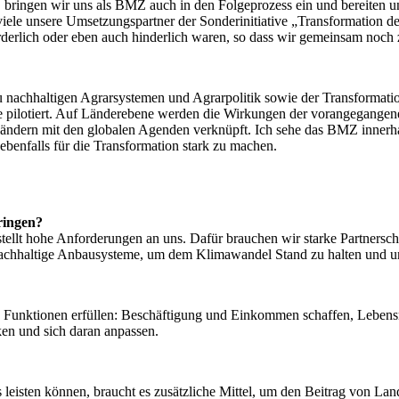
bringen wir uns als BMZ auch in den Folgeprozess ein und bereiten 
viele unsere Umsetzungspartner der Sonderinitiative „Transformation
erlich oder eben auch hinderlich waren, so dass wir gemeinsam noch 
 nachhaltigen Agrarsystemen und Agrarpolitik sowie der Transformati
 pilotiert. Auf Länderebene werden die Wirkungen der vorangegangenen
ländern mit den globalen Agenden verknüpft. Ich sehe das BMZ innerhalb 
ebenfalls für die Transformation stark zu machen.
ringen?
ellt hohe Anforderungen an uns. Dafür brauchen wir starke Partnerscha
re, nachhaltige Anbausysteme, um dem Klimawandel Stand zu halten und 
Funktionen erfüllen: Beschäftigung und Einkommen schaffen, Lebensmi
en und sich daran anpassen.
 leisten können, braucht es zusätzliche Mittel, um den Beitrag von 