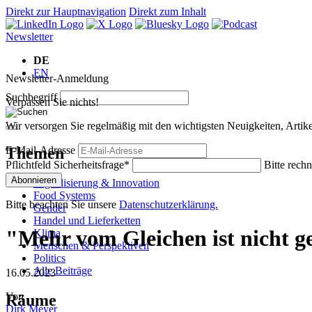
Direkt zur Hauptnavigation
Direkt zum Inhalt
Newsletter
DE
EN
Newsletter-Anmeldung
Suchbegriff
Verpassen Sie nichts!
Wir versorgen Sie regelmäßig mit den wichtigsten Neuigkeiten, Art
Themen
E-Mail-Adresse
Pflichtfeld
Sicherheitsfrage
*
Bitte rechn
Abonnieren
Digitalisierung & Innovation
Food Systems
Bitte beachten Sie unsere
Datenschutzerklärung.
Gender
Handel und Lieferketten
"Mehr vom Gleichen ist nicht 
Klima
Menschen & Perspektiven
Politics
Alle Beiträge
16.05.2023
Von
Räume
Dirk Meyer