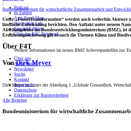
/
Podcast
Bundesministerium für wirtschaftliche Zusammenarbeit und Entwic
In Zahlen
Agri-Food-Map
Unter „Food4Transformation“ werden auch weiterhin Akteure u
Innovation Lab
ländliche Entwicklung berichten.
Den Auftakt unter neuem Namen 
Special Editions
Abteilungsleiter im Bundesentwicklungsministerium (BMZ), ist d
Über das P4C Netzwerk
Ernährungssicherung gilt es auch die Themen Klima und Biodive
Über F4T
Weitere Informationen im neuen BMZ Schwerpunktfilm zur Tra
Über uns
Von
Dirk Meyer
Autor*innen
Newsletter
Suche
Kontakt
Impressum
Dirk Meyer ist Leiter der Abteilung 1 „Globale Gesundheit, Wirtsch
Datenschutz
Erklärung zur Barrierefreiheit
Alle Beiträge
Bundesministerium für wirtschaftliche Zusammenar