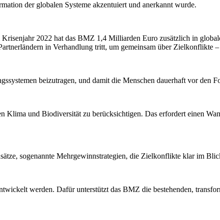
rmation der globalen Systeme akzentuiert und anerkannt wurde.
Im Krisenjahr 2022 hat das BMZ 1,4 Milliarden Euro zusätzlich in global
n Partnerländern in Verhandlung tritt, um gemeinsam über Zielkonflikt
ungssystemen beizutragen, und damit die Menschen dauerhaft vor den F
en Klima und Biodiversität zu berücksichtigen. Das erfordert einen 
ätze, sogenannte Mehrgewinnstrategien, die Zielkonflikte klar im Blic
twickelt werden. Dafür unterstützt das BMZ die bestehenden, transform