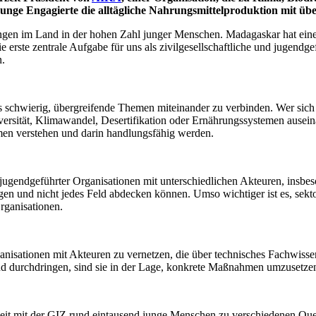
ge Engagierte die alltägliche Nahrungsmittelproduktion mit übe
ungen im Land in der hohen Zahl junger Menschen. Madagaskar hat eine
 erste zentrale Aufgabe für uns als zivilgesellschaftliche und jugendg
n.
schwierig, übergreifende Themen miteinander zu verbinden. Wer sich 
versität, Klimawandel, Desertifikation oder Ernährungssystemen auseina
emen verstehen und darin handlungsfähig werden.
jugendgeführter Organisationen mit unterschiedlichen Akteuren, insbeson
ügen und nicht jedes Feld abdecken können. Umso wichtiger ist es, se
Organisationen.
isationen mit Akteuren zu vernetzen, die über technisches Fachwissen 
urchdringen, sind sie in der Lage, konkrete Maßnahmen umzusetzen u
t mit der GIZ rund eintausend junge Menschen zu verschiedenen Quer