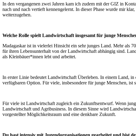
In den vergangenen zwei Jahren kam ich zudem mit der GIZ in Kontak
nach und nach vertieft kennengelernt. In dieser Phase wurde mir kla
weiterzugehen.
Welche Rolle spielt Landwirtschaft insgesamt für junge Mensch
Madagaskar ist in vielerlei Hinsicht ein sehr junges Land. Mehr als 
für ihren Lebensunterhalt von der Landwirtschaft abhängig sind. Land
als Kleinbäuer*innen lebt und arbeitet.
In erster Linie bedeutet Landwirtschaft Überleben. In einem Land, i
verfügbaren Option. Für viele, insbesondere für junge Menschen, ist 
Für viele ist Landwirtschaft zugleich ein Zukunftsentwurf. Wenn jun
Landwirtschaft und Agribusiness. In diesem Sinne wird Landwirtschaf
vorgestellter Möglichkeitsraum und eine denkbare Zukunft.
Du hast intensiv mit Jugendorganisationen gearbeitet und bist de