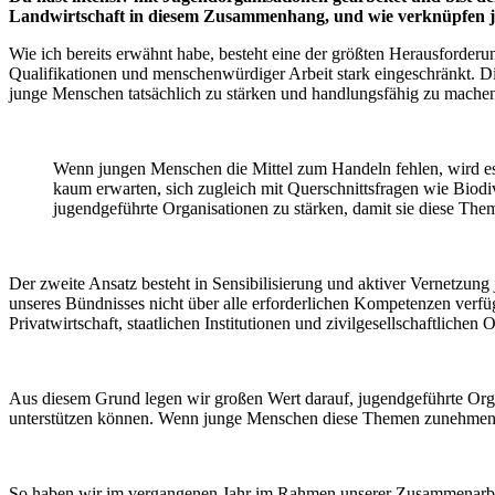
Landwirtschaft in diesem Zusammenhang, und wie verknüpfen jun
Wie ich bereits erwähnt habe, besteht eine der größten Herausforder
Qualifikationen und menschenwürdiger Arbeit stark eingeschränkt. Die
junge Menschen tatsächlich zu stärken und handlungsfähig zu mache
Wenn jungen Menschen die Mittel zum Handeln fehlen, wird es 
kaum erwarten, sich zugleich mit Querschnittsfragen wie Biodi
jugendgeführte Organisationen zu stärken, damit sie diese Th
Der zweite Ansatz besteht in Sensibilisierung und aktiver Vernetzung 
unseres Bündnisses nicht über alle erforderlichen Kompetenzen verf
Privatwirtschaft, staatlichen Institutionen und zivilgesellschaftlichen 
Aus diesem Grund legen wir großen Wert darauf, jugendgeführte Organ
unterstützen können. Wenn junge Menschen diese Themen zunehmend d
So haben wir im vergangenen Jahr im Rahmen unserer Zusammenarbei