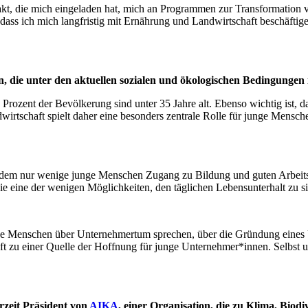
t, die mich eingeladen hat, mich an Programmen zur Transformation v
r, dass ich mich langfristig mit Ernährung und Landwirtschaft beschäf
en, die unter den aktuellen sozialen und ökologischen Bedingung
70 Prozent der Bevölkerung sind unter 35 Jahre alt. Ebenso wichtig ist
wirtschaft spielt daher eine besonders zentrale Rolle für junge Mensche
n dem nur wenige junge Menschen Zugang zu Bildung und guten Arbeitsm
sie eine der wenigen Möglichkeiten, den täglichen Lebensunterhalt zu s
ge Menschen über Unternehmertum sprechen, über die Gründung eines Unt
t zu einer Quelle der Hoffnung für junge Unternehmer*innen. Selbst u
rzeit Präsident von
AIKA
, einer Organisation, die zu Klima, Biod