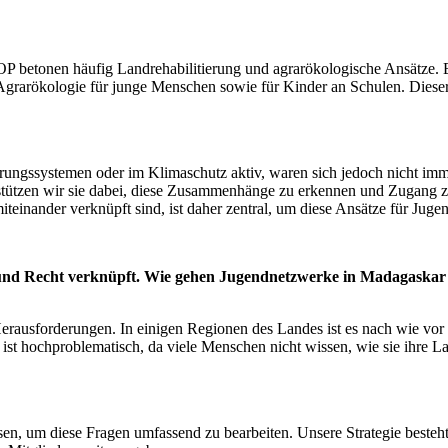
COP betonen häufig Landrehabilitierung und agrarökologische Ansätze. 
Agrarökologie für junge Menschen sowie für Kinder an Schulen. Dieser
hrungssystemen oder im Klimaschutz aktiv, waren sich jedoch nicht imm
rstützen wir sie dabei, diese Zusammenhänge zu erkennen und Zugang zu
teinander verknüpft sind, ist daher zentral, um diese Ansätze für Juge
t und Recht verknüpft. Wie gehen Jugendnetzwerke in Madagaskar
ausforderungen. In einigen Regionen des Landes ist es nach wie vor ä
st hochproblematisch, da viele Menschen nicht wissen, wie sie ihre L
n, um diese Fragen umfassend zu bearbeiten. Unsere Strategie besteht 