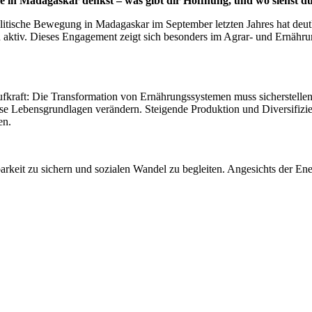
in Madagaskar denkst – was gibt dir Hoffnung, und wo siehst d
itische Bewegung in Madagaskar im September letzten Jahres hat deut
ien aktiv. Dieses Engagement zeigt sich besonders im Agrar- und Ernä
fkraft: Die Transformation von Ernährungssystemen muss sicherstellen,
sse Lebensgrundlagen verändern. Steigende Produktion und Diversifizi
en.
barkeit zu sichern und sozialen Wandel zu begleiten. Angesichts der 