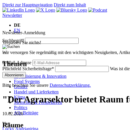
Direkt zur Hauptnavigation
Direkt zum Inhalt
Newsletter
DE
EN
Newsletter-Anmeldung
Suchbegriff
Verpassen Sie nichts!
Wir versorgen Sie regelmäßig mit den wichtigsten Neuigkeiten, Art
Themen
E-Mail-Adresse
Pflichtfeld
Sicherheitsfrage
*
Was ist di
Abonnieren
Digitalisierung & Innovation
Food Systems
Bitte beachten Sie unsere
Datenschutzerklärung.
Gender
Handel und Lieferketten
"Der Agrarsektor bietet Raum 
Klima
Menschen & Perspektiven
Politics
Alle Beiträge
10.02.2026
Von
Räume
Lucky Andrianirina