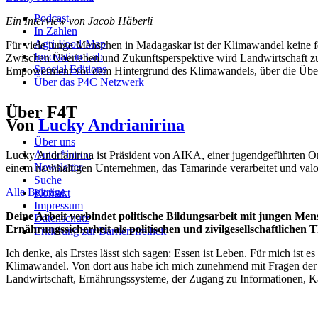
Podcast
Ein Interview von Jacob Häberli
In Zahlen
Agri-Food-Map
Für viele junge Menschen in Madagaskar ist der Klimawandel keine f
Innovation Lab
Zwischen Überleben und Zukunftsperspektive wird Landwirtschaft zu
Special Editions
Empowerment vor dem Hintergrund des Klimawandels, über die Überset
Über das P4C Netzwerk
Über F4T
Von
Lucky Andrianirina
Über uns
Autor*innen
Lucky Andrianirina ist Präsident von AIKA, einer jugendgeführten O
Newsletter
einem nachhaltigen Unternehmen, das Tamarinde verarbeitet und valor
Suche
Alle Beiträge
Kontakt
Impressum
Deine Arbeit verbindet politische Bildungsarbeit mit jungen M
Datenschutz
Ernährungssicherheit als politischen und zivilgesellschaftlichen
Erklärung zur Barrierefreiheit
Ich denke, als Erstes lässt sich sagen: Essen ist Leben. Für mich ist
Klimawandel. Von dort aus habe ich mich zunehmend mit Fragen der 
Landwirtschaft, Ernährungssysteme, der Zugang zu Informationen, 