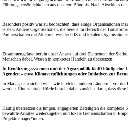
Führungspersönlichkeiten aus unserem Bündnis. Nach Abschluss der T
Besonders positiv war zu beobachten, dass einige Organisationen in
leisten. Andere Organisationen, die bereits im Bereich der Transfor
Partnerschaften mit Akteuren wie der GIZ und lokalen Organisatione
Zusammengefasst beruht unser Ansatz auf drei Elementen: der Stärkun
Menschen dabei, Wissen in konkretes Handeln zu übersetzen.
In Ernährungssystemen und der Agrarpolitik klafft häufig eine
Agenden – etwa Klimaverpflichtungen oder Initiativen zur Beend
In Madagaskar stehen wir – wie in vielen anderen Ländern – vor de
werden. Eine zentrale Hürde besteht dabei zunächst darin, dass di
Häufig übersetzen die jungen, engagierten Beteiligten die komplexe S
bewährte Ansätze weiterzugeben und lokale Gemeinschaften in Empowe
Projektmanager*innen.