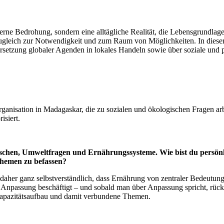
erne Bedrohung, sondern eine alltägliche Realität, die Lebensgrundlag
gleich zur Notwendigkeit und zum Raum von Möglichkeiten. In diesem I
zung globaler Agenden in lokales Handeln sowie über soziale und pol
rganisation in Madagaskar, die zu sozialen und ökologischen Fragen a
isiert.
enschen, Umweltfragen und Ernährungssysteme. Wie bist du persö
 Themen zu befassen?
 es daher ganz selbstverständlich, dass Ernährung von zentraler Bedeutu
Anpassung beschäftigt – und sobald man über Anpassung spricht, rück
Kapazitätsaufbau und damit verbundene Themen.