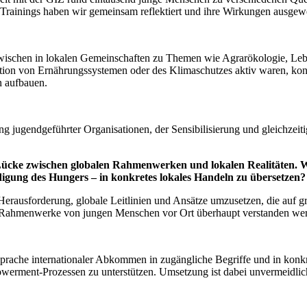
rainings haben wir gemeinsam reflektiert und ihre Wirkungen ausgewe
zwischen in lokalen Gemeinschaften zu Themen wie Agrarökologie, Leb
mation von Ernährungssystemen oder des Klimaschutzes aktiv waren, kon
n aufbauen.
g jugendgeführter Organisationen, der Sensibilisierung und gleichzei
 Lücke zwischen globalen Rahmenwerken und lokalen Realitäten. W
igung des Hungers – in konkretes lokales Handeln zu übersetzen?
r Herausforderung, globale Leitlinien und Ansätze umzusetzen, die a
ese Rahmenwerke von jungen Menschen vor Ort überhaupt verstanden we
prache internationaler Abkommen in zugängliche Begriffe und in konkre
rment-Prozessen zu unterstützen. Umsetzung ist dabei unvermeidlich 