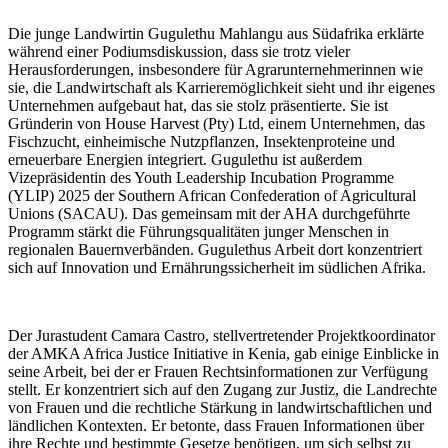
Die junge Landwirtin Gugulethu Mahlangu aus Südafrika erklärte
während einer Podiumsdiskussion, dass sie trotz vieler
Herausforderungen, insbesondere für Agrarunternehmerinnen wie
sie, die Landwirtschaft als Karrieremöglichkeit sieht und ihr eigenes
Unternehmen aufgebaut hat, das sie stolz präsentierte. Sie ist
Gründerin von House Harvest (Pty) Ltd, einem Unternehmen, das
Fischzucht, einheimische Nutzpflanzen, Insektenproteine und
erneuerbare Energien integriert. Gugulethu ist außerdem
Vizepräsidentin des Youth Leadership Incubation Programme
(YLIP) 2025 der Southern African Confederation of Agricultural
Unions (SACAU). Das gemeinsam mit der AHA durchgeführte
Programm stärkt die Führungsqualitäten junger Menschen in
regionalen Bauernverbänden. Gugulethus Arbeit dort konzentriert
sich auf Innovation und Ernährungssicherheit im südlichen Afrika.
Der Jurastudent Camara Castro, stellvertretender Projektkoordinator
der AMKA Africa Justice Initiative in Kenia, gab einige Einblicke in
seine Arbeit, bei der er Frauen Rechtsinformationen zur Verfügung
stellt. Er konzentriert sich auf den Zugang zur Justiz, die Landrechte
von Frauen und die rechtliche Stärkung in landwirtschaftlichen und
ländlichen Kontexten. Er betonte, dass Frauen Informationen über
ihre Rechte und bestimmte Gesetze benötigen, um sich selbst zu