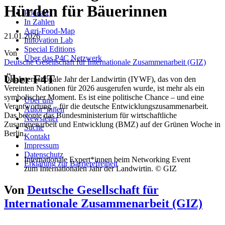
Hürden für Bäuerinnen
Podcast
In Zahlen
Agri-Food-Map
21.01.2026
Innovation Lab
Special Editions
Von
Über das P4C Netzwerk
Deutsche Gesellschaft für Internationale Zusammenarbeit (GIZ)
Über F4T
Das Internationale Jahr der Landwirtin (IYWF), das von den
Vereinten Nationen für 2026 ausgerufen wurde, ist mehr als ein
symbolischer Moment. Es ist eine politische Chance – und eine
Über uns
Verantwortung – für die deutsche Entwicklungszusammenarbeit.
Autor*innen
Das betonte das Bundesministerium für wirtschaftliche
Newsletter
Zusammenarbeit und Entwicklung (BMZ) auf der Grünen Woche in
Suche
Berlin.
Kontakt
Impressum
Datenschutz
Internationale Expert*innen beim Networking Event
Erklärung zur Barrierefreiheit
zum Internationalen Jahr der Landwirtin. © GIZ
Von
Deutsche Gesellschaft für
Internationale Zusammenarbeit (GIZ)