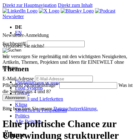
Direkt zur Hauptnavigation
Direkt zum Inhalt
Newsletter
DE
EN
Newsletter-Anmeldung
Suchbegriff
Verpassen Sie nichts!
Wir versorgen Sie regelmäßig mit den wichtigsten Neuigkeiten,
Artikeln, Themen, Projekten und Ideen für EINEWELT ohne
Themen
Hunger.
E-Mail-Adresse
Digitalisierung & Innovation
Pflichtfeld
Sicherheitsfrage
*
Was ist
Food Systems
die Summe aus 4 und 8?
Gender
Abonnieren
Handel und Lieferketten
Klima
Bitte beachten Sie unsere
Datenschutzerklärung.
Menschen & Perspektiven
Politics
Eine politische Chance zur
Alle Beiträge
Überwindung struktureller
Räume