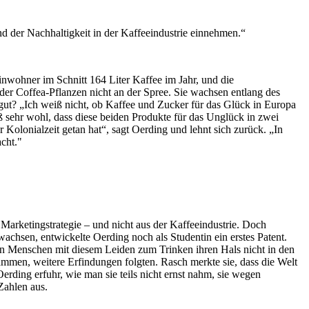
nd der Nachhaltigkeit in der Kaffeeindustrie einnehmen.“
Einwohner im Schnitt 164 Liter Kaffee im Jahr, und die
er Coffea-Pflanzen nicht an der Spree. Sie wachsen entlang des
gut? „Ich weiß nicht, ob Kaffee und Zucker für das Glück in Europa
ß sehr wohl, dass diese beiden Produkte für das Unglück in zwei
 Kolonialzeit getan hat“, sagt Oerding und lehnt sich zurück. „In
cht."
Marketingstrategie – und nicht aus der Kaffeeindustrie. Doch
wachsen, entwickelte Oerding noch als Studentin ein erstes Patent.
n Menschen mit diesem Leiden zum Trinken ihren Hals nicht in den
usammen, weitere Erfindungen folgten. Rasch merkte sie, dass die Welt
rding erfuhr, wie man sie teils nicht ernst nahm, sie wegen
Zahlen aus.