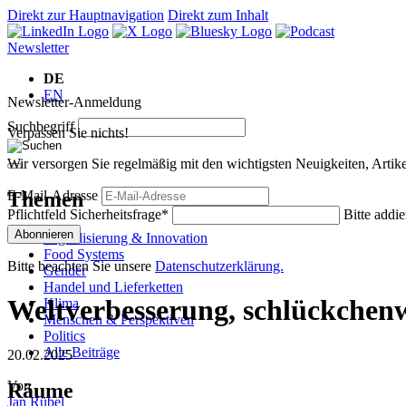
Direkt zur Hauptnavigation
Direkt zum Inhalt
Newsletter
DE
EN
Newsletter-Anmeldung
Suchbegriff
Verpassen Sie nichts!
Wir versorgen Sie regelmäßig mit den wichtigsten Neuigkeiten, Art
Themen
E-Mail-Adresse
Pflichtfeld
Sicherheitsfrage
*
Bitte addie
Abonnieren
Digitalisierung & Innovation
Food Systems
Bitte beachten Sie unsere
Datenschutzerklärung.
Gender
Handel und Lieferketten
Weltverbesserung, schlückchen
Klima
Menschen & Perspektiven
Politics
Alle Beiträge
20.02.2025
Von
Räume
Jan Rübel