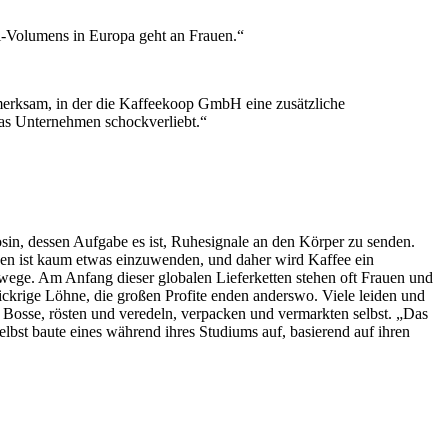
l-Volumens in Europa geht an Frauen.“
fmerksam, in der die Kaffeekoop GmbH eine zusätzliche
 das Unternehmen schockverliebt.“
osin, dessen Aufgabe es ist, Ruhesignale an den Körper zu senden.
gen ist kaum etwas einzuwenden, und daher wird Kaffee ein
wege. Am Anfang dieser globalen Lieferketten stehen oft Frauen und
mickrige Löhne, die großen Profite enden anderswo. Viele leiden und
n Bosse, rösten und veredeln, verpacken und vermarkten selbst. „Das
elbst baute eines während ihres Studiums auf, basierend auf ihren