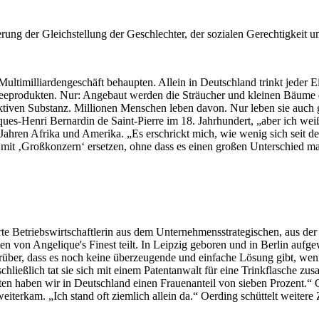
rung der Gleichstellung der Geschlechter, der sozialen Gerechtigkeit u
Multimilliardengeschäft behaupten. Allein in Deutschland trinkt jeder 
ffeeprodukten. Nur: Angebaut werden die Sträucher und kleinen Bäume d
ktiven Substanz. Millionen Menschen leben davon. Nur leben sie auch 
ques-Henri Bernardin de Saint-Pierre im 18. Jahrhundert, „aber ich wei
Jahren Afrika und Amerika. „Es erschrickt mich, wie wenig sich seit der
t ‚Großkonzern‘ ersetzen, ohne dass es einen großen Unterschied ma
te Betriebswirtschaftlerin aus dem Unternehmensstrategischen, aus der 
n von Angelique's Finest teilt. In Leipzig geboren und in Berlin aufge
rüber, dass es noch keine überzeugende und einfache Lösung gibt, wen
 schließlich tat sie sich mit einem Patentanwalt für eine Trinkflasche z
en haben wir in Deutschland einen Frauenanteil von sieben Prozent.“ Oe
erkam. „Ich stand oft ziemlich allein da.“ Oerding schüttelt weitere 