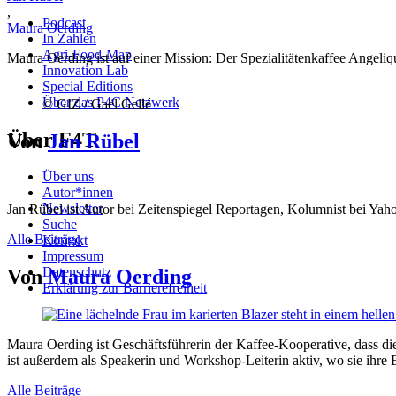
,
Podcast
Maura Oerding
In Zahlen
Agri-Food-Map
Maura Oerding ist auf einer Mission: Der Spezialitätenkaffee Angeliq
Innovation Lab
Special Editions
Über das P4C Netzwerk
© GIZ / Gaël Gellé
Über F4T
Von
Jan Rübel
Über uns
Autor*innen
Newsletter
Jan Rübel ist Autor bei Zeitenspiegel Reportagen, Kolumnist bei Yaho
Suche
Alle Beiträge
Kontakt
Impressum
Datenschutz
Von
Maura Oerding
Erklärung zur Barrierefreiheit
Maura Oerding ist Geschäftsführerin der Kaffee-Kooperative, dass d
ist außerdem als Speakerin und Workshop-Leiterin aktiv, wo sie ihre 
Alle Beiträge