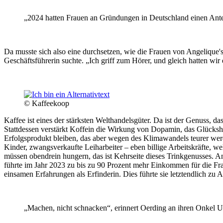
„2024 hatten Frauen an Gründungen in Deutschland einen Ante
Da musste sich also eine durchsetzen, wie die Frauen von Angelique'
Geschäftsführerin suchte. „Ich griff zum Hörer, und gleich hatten wir
© Kaffeekoop
Kaffee ist eines der stärksten Welthandelsgüter. Da ist der Genuss, 
Stattdessen verstärkt Koffein die Wirkung von Dopamin, das Glücks
Erfolgsprodukt bleiben, das aber wegen des Klimawandels teurer wer
Kinder, zwangsverkaufte Leiharbeiter – eben billige Arbeitskräfte, w
müssen obendrein hungern, das ist Kehrseite dieses Trinkgenusses. A
führte im Jahr 2023 zu bis zu 90 Prozent mehr Einkommen für die Frau
einsamen Erfahrungen als Erfinderin. Dies führte sie letztendlich zu 
„Machen, nicht schnacken“, erinnert Oerding an ihren Onkel Ud