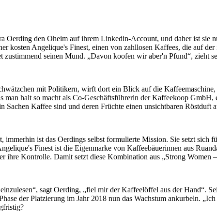
 Oerding den Oheim auf ihrem Linkedin-Account, und daher ist sie nun
er kosten Angelique's Finest, einen von zahllosen Kaffees, die auf der
et zustimmend seinen Mund. „Davon koofen wir aber'n Pfund“, zieht se
 Schwätzchen mit Politikern, wirft dort ein Blick auf die Kaffeemaschi
 man halt so macht als Co-Geschäftsführerin der Kaffeekoop GmbH, ein
in Sachen Kaffee sind und deren Früchte einen unsichtbaren Röstduft a
 immerhin ist das Oerdings selbst formulierte Mission. Sie setzt sich 
 Angelique's Finest ist die Eigenmarke von Kaffeebäuerinnen aus Ruanda
er ihre Kontrolle. Damit setzt diese Kombination aus „Strong Women – 
einzulesen“, sagt Oerding, „fiel mir der Kaffeelöffel aus der Hand“. Sei
 Phase der Platzierung im Jahr 2018 nun das Wachstum ankurbeln. „Ich
fristig?