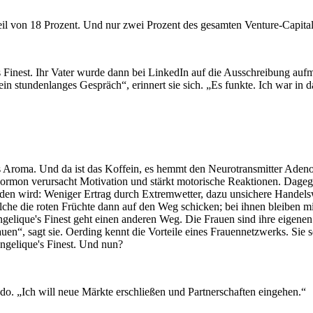
il von 18 Prozent. Und nur zwei Prozent des gesamten Venture-Capita
s Finest. Ihr Vater wurde dann bei LinkedIn auf die Ausschreibung au
 ein stundenlanges Gespräch“, erinnert sie sich. „Es funkte. Ich war in
das Aroma. Und da ist das Koffein, es hemmt den Neurotransmitter Aden
hormon verursacht Motivation und stärkt motorische Reaktionen. Dage
den wird: Weniger Ertrag durch Extremwetter, dazu unsichere Handels
elche die roten Früchte dann auf den Weg schicken; bei ihnen bleiben 
ngelique's Finest geht einen anderen Weg. Die Frauen sind ihre eigene
en“, sagt sie. Oerding kennt die Vorteile eines Frauennetzwerks. Sie s
Angelique's Finest. Und nun?
o. „Ich will neue Märkte erschließen und Partnerschaften eingehen.“