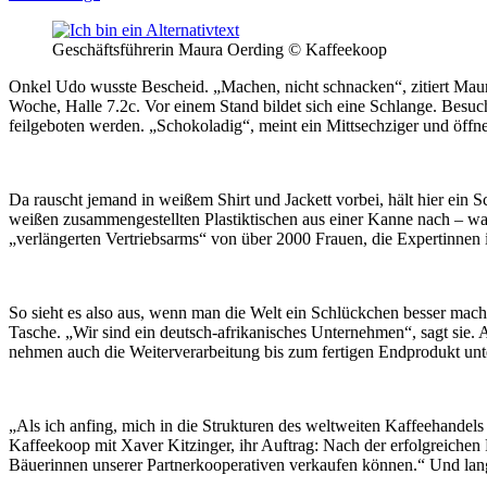
Geschäftsführerin Maura Oerding © Kaffeekoop
Onkel Udo wusste Bescheid. „Machen, nicht schnacken“, zitiert Maura
Woche, Halle 7.2c. Vor einem Stand bildet sich eine Schlange. Besuch
feilgeboten werden. „Schokoladig“, meint ein Mittsechziger und öffn
Da rauscht jemand in weißem Shirt und Jackett vorbei, hält hier ein
weißen zusammengestellten Plastiktischen aus einer Kanne nach – was
„verlängerten Vertriebsarms“ von über 2000 Frauen, die Expertinnen 
So sieht es also aus, wenn man die Welt ein Schlückchen besser macht,
Tasche. „Wir sind ein deutsch-afrikanisches Unternehmen“, sagt sie.
nehmen auch die Weiterverarbeitung bis zum fertigen Endprodukt unt
„Als ich anfing, mich in die Strukturen des weltweiten Kaffeehandels 
Kaffeekoop mit Xaver Kitzinger, ihr Auftrag: Nach der erfolgreichen
Bäuerinnen unserer Partnerkooperativen verkaufen können.“ Und lang