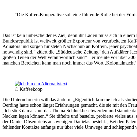
"Die Kaffee-Kooperative soll eine führende Rolle bei der Förde
Das ist kein unbescheidenes Ziel, denn ihr Laden muss sich in einem 
Bundesrepublik ist weltweit größter Exporteur von verarbeiteten Ka
Äquators und sorgen für steten Nachschub an Koffein, jener psychoa
notwendig sind,“ zitiert die „Süddeutsche Zeitung“ den Aufklärer Jac
großen Teilen der Welt verantwortlich sind“ – er meinte vor über 200 
manchen Bereichen kann man noch immer das Wort ‚Kolonialmacht‘ mi
© Kaffeekoop
Die Unternehmerin will das ändern. „Eigentlich komme ich als studier
Oerding hatte schon längst Erfahrungen gemacht, die sie mit den Fraue
„Ich stieß damals auf das Thema Schluckbeschwerden und staunte da
Nacken legen können.“ Sie tüftelte und bastelte, probierte vieles aus;
der Daniel Düsentriebs aus wenigen Danielas besteht. „Bei den Patent
fehlender Kontakte anfangs nur über viele Umwege und schleppend weit