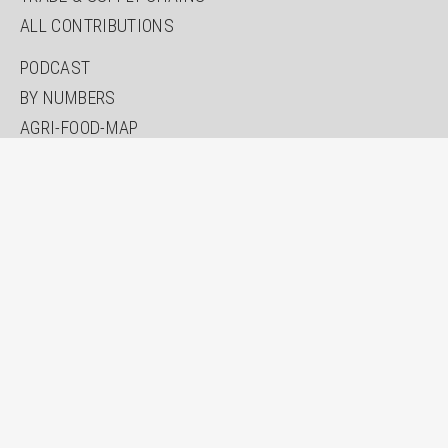
ALL CONTRIBUTIONS
PODCAST
BY NUMBERS
AGRI-FOOD-MAP
INNOVATION LAB
SPECIAL EDITIONS
ABOUT US
AUTHORS
NEWSLETTER
SEARCH
CONTACT
IMPRINT
PRIVACY
ACCESSIBILITY STATEMENT