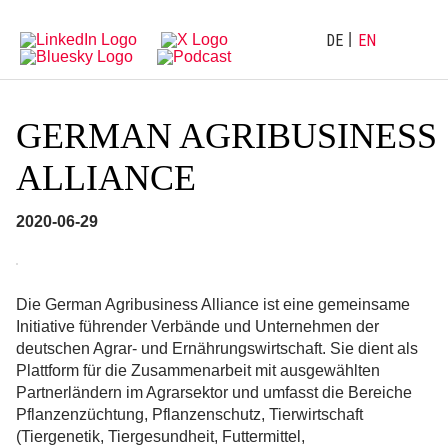
Directly
Go
to
directly
main
to
DE
EN
navigation
content
GERMAN AGRIBUSINESS
ALLIANCE
2020-06-29
Die German Agribusiness Alliance ist eine gemeinsame
Initiative führender Verbände und Unternehmen der
deutschen Agrar- und Ernährungswirtschaft. Sie dient als
Plattform für die Zusammenarbeit mit ausgewählten
Partnerländern im Agrarsektor und umfasst die Bereiche
Pflanzenzüchtung, Pflanzenschutz, Tierwirtschaft
(Tiergenetik, Tiergesundheit, Futtermittel,